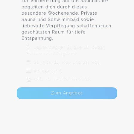
zur Vorbereitung auf die Rauhnächte
begleiten dich durch dieses
besondere Wochenende. Private
Sauna und Schwimmbad sowie
liebevolle Verpflegung schaffen einen
geschützten Raum für tiefe
Entspannung.
Lauterbacher Straße 16, 08223
Falkenstein/Vogtland
20. Nov, 21. Nov und 22. Nov
Ab 555,00 €
Max. 10 TeilnehmerInnen
Zum Angebot