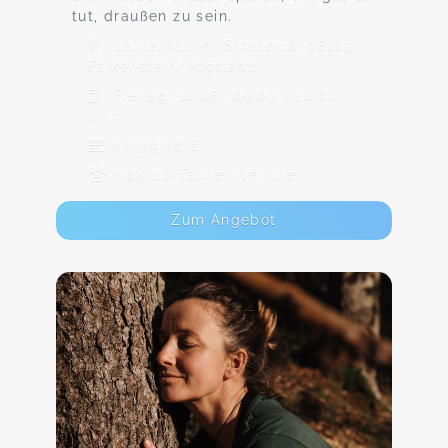
tut, draußen zu sein.
Lauterbacher Straße 16, 08223
Falkenstein/Vogtland
Freitag, 14.08., 09:00 - 14:00
Uhr
Ab 59,00 €
Max. 10 TeilnehmerInnen
Zum Angebot