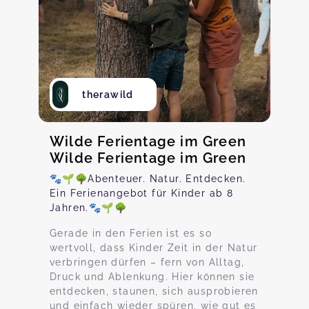
therawild
Wilde Ferientage im Green
Wilde Ferientage im Green
🐾🌱🌳Abenteuer. Natur. Entdecken.
Ein Ferienangebot für Kinder ab 8
Jahren.🐾🌱🌳
Gerade in den Ferien ist es so
wertvoll, dass Kinder Zeit in der Natur
verbringen dürfen – fern von Alltag,
Druck und Ablenkung. Hier können sie
entdecken, staunen, sich ausprobieren
und einfach wieder spüren, wie gut es