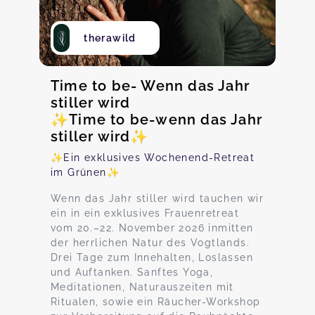
therawild
Time to be- Wenn das Jahr
stiller wird
✨️Time to be-wenn das Jahr
stiller wird✨️
✨️Ein exklusives Wochenend-Retreat
im Grünen✨️
Wenn das Jahr stiller wird tauchen wir
ein in ein exklusives Frauenretreat
vom 20.–22. November 2026 inmitten
der herrlichen Natur des Vogtlands.
Drei Tage zum Innehalten, Loslassen
und Auftanken. Sanftes Yoga,
Meditationen, Naturauszeiten mit
Ritualen, sowie ein Räucher-Workshop