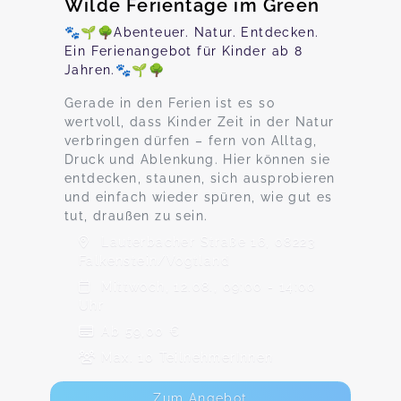
Wilde Ferientage im Green
🐾🌱🌳Abenteuer. Natur. Entdecken.
Ein Ferienangebot für Kinder ab 8
Jahren.🐾🌱🌳
Gerade in den Ferien ist es so
wertvoll, dass Kinder Zeit in der Natur
verbringen dürfen – fern von Alltag,
Druck und Ablenkung. Hier können sie
entdecken, staunen, sich ausprobieren
und einfach wieder spüren, wie gut es
tut, draußen zu sein.
Lauterbacher Straße 16, 08223
Falkenstein/Vogtland
Mittwoch, 12.08., 09:00 - 14:00
Uhr
Ab 59,00 €
Max. 10 TeilnehmerInnen
Zum Angebot