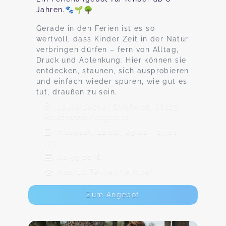
Jahren.🐾🌱🌳
Gerade in den Ferien ist es so
wertvoll, dass Kinder Zeit in der Natur
verbringen dürfen – fern von Alltag,
Druck und Ablenkung. Hier können sie
entdecken, staunen, sich ausprobieren
und einfach wieder spüren, wie gut es
tut, draußen zu sein.
Lauterbacher Straße 16, 08223
Falkenstein/Vogtland
Mittwoch, 12.08., 09:00 - 14:00
Uhr
Ab 59,00 €
Max. 10 TeilnehmerInnen
Zum Angebot