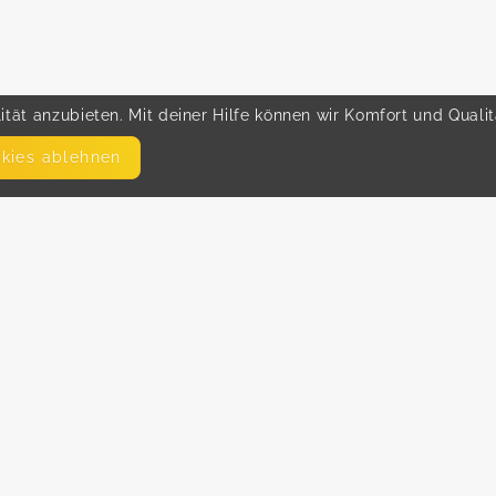
tät anzubieten. Mit deiner Hilfe können wir Komfort und Quali
okies ablehnen
SEITEN
WEITERFÜHRENDE LINKS
FAQ
Hilfe