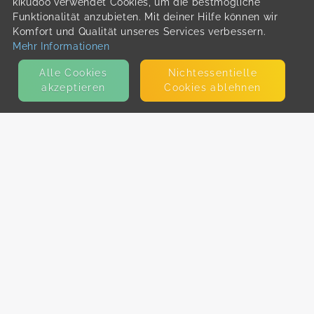
kikudoo verwendet Cookies, um die bestmögliche
Funktionalität anzubieten. Mit deiner Hilfe können wir
Komfort und Qualität unseres Services verbessern.
Mehr Informationen
Alle Cookies
Nicht­essentielle
akzeptieren
Cookies ablehnen
KONTAKT
E-Mail
Presse
Facebook
Instagram