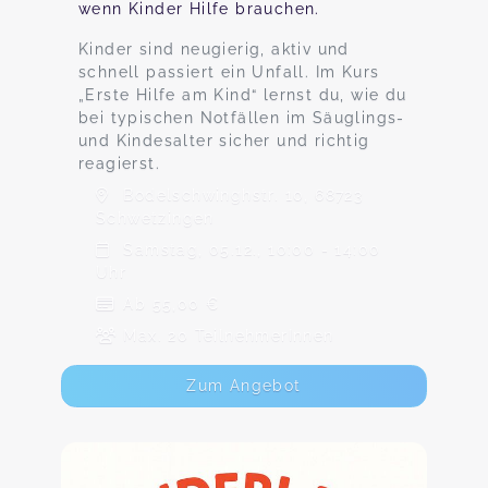
wenn Kinder Hilfe brauchen.
Kinder sind neugierig, aktiv und
schnell passiert ein Unfall. Im Kurs
„Erste Hilfe am Kind“ lernst du, wie du
bei typischen Notfällen im Säuglings-
und Kindesalter sicher und richtig
reagierst.
Bodelschwinghstr. 10, 68723
Schwetzingen
Samstag, 05.12., 10:00 - 14:00
Uhr
Ab 55,00 €
Max. 20 TeilnehmerInnen
Zum Angebot