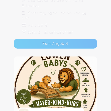
Radmacher Straße 9A, 50374
Erftstadt
Samstag, 03.10., 10:00 - 10:45
Uhr
Ab 0,00 €
Max. 6 TeilnehmerInnen
Zum Angebot