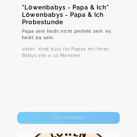
"Löwenbabys - Papa & Ich"
Löwenbabys - Papa & Ich
Probestunde
Papa sein heißt nicht perfekt sein. es
heißt da sein.
Vater- Kind Kurs für Papas mit Ihren
Babys von 0-12 Monaten.
Radmacher Straße 9A, 50374
Erftstadt
Samstag, 12.09., 10:00 - 10:45
Uhr
Ab 0,00 €
Max. 6 TeilnehmerInnen
Zum Angebot