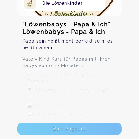
Die Löwenkinder
"Löwenbabys - Papa & Ich"
Löwenbabys - Papa & Ich
Papa sein heißt nicht perfekt sein. es
heißt da sein.
Vater- Kind Kurs für Papas mit Ihren
Babys von 0-12 Monaten.
Radmacher Straße 9A, 50374
Erftstadt
Samstag, 10.10., 10:00 - 10:45
Uhr
Ab 0,00 €
Max. 6 TeilnehmerInnen
Zum Angebot