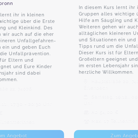
lbronn
In diesem Kurs lernt ihr 
Gruppen alles wichtige 
lernt ihr in kleinen
Hilfe am Säugling und K
wichtige über die Erste
Weiteren gehen wir auch
ing und Kleinkind. Des
alltäglichen kleineren U
 wir auch auf die eher
und Situationen ein un
eineren Unfallgefahren-
Tipps rund um die Unfal
n ein und geben Euch
Dieser Kurs ist für Elter
die Unfallprävention.
Großeltern geeignet und
 für Eltern und
im ersten Lebensjahr si
ignet und Eure Kinder
herzliche Willkommen.
nsjahr sind dabei
kommen.
Hauptstraße 20, 74
Erlenbach
aße 22, 74076
Samstag, 19.12., 09
Uhr
.11., 17:30 - 20:30 Uhr
Ab 54,00 €
 €
Max. 17 Teilnehmer
eilnehmerInnen
um Angebot
Zum Angeb