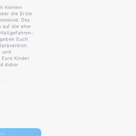
in kleinen
über die Erste
leinkind. Des
 auf die eher
nfallgefahren-
d geben Euch
lprävention.
n und
 Eure Kinder
nd dabei
235
:00 - 12:00
Innen
ot