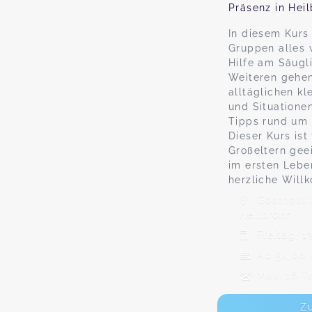
Präsenz in Hei
In diesem Kurs 
Gruppen alles 
Hilfe am Säugl
Weiteren gehen
alltäglichen kl
und Situatione
Tipps rund um 
Dieser Kurs ist
Großeltern gee
im ersten Lebe
herzliche Will
Goethestr
Heilbronn
Freitag, 13
Ab 54,00
Max. 16 T
Z