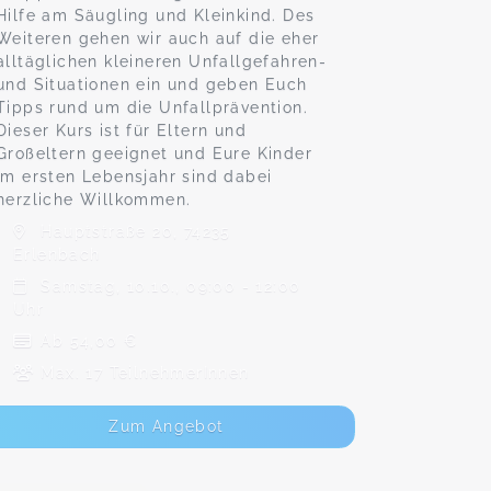
Hilfe am Säugling und Kleinkind. Des
Weiteren gehen wir auch auf die eher
alltäglichen kleineren Unfallgefahren-
und Situationen ein und geben Euch
Tipps rund um die Unfallprävention.
Dieser Kurs ist für Eltern und
Großeltern geeignet und Eure Kinder
im ersten Lebensjahr sind dabei
herzliche Willkommen.
Hauptstraße 20, 74235
Erlenbach
Samstag, 10.10., 09:00 - 12:00
Uhr
Ab 54,00 €
Max. 17 TeilnehmerInnen
Zum Angebot