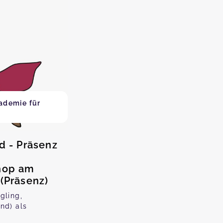
ademie für
d - Präsenz
shop am
 (Präsenz)
gling,
nd) als