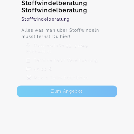
Stoffwindelberatung
Stoffwindelberatung
Stoffwindelberatung
Alles was man über Stoffwindeln
musst lernst Du hier!
Moltkestraße 55, 52249
Eschweiler
Termine nach Vereinbarung
45,00 €
Max. 1 TeilnehmerInnen
Zum Angebot