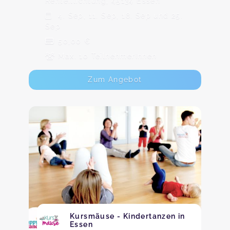
Renteillichtung, 45134 Essen
4. Sep, 11. Sep, 18. Sep und 25.
Sep
50,00 €
Max. 10 TeilnehmerInnen
Zum Angebot
Kursmäuse - Kindertanzen in
Essen