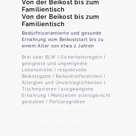
Von der Beikost bis zum
Familientisch
Von der Beikost bis zum
Familientisch
Bedürfnisorientierte und gesunde
Ernährung vom Beikoststart bis zu
einem Alter von etwa 2 Jahren
Brei oder BLW I Sicherheitsregeln I
geeignete und ungeeignete
Lebensmittel I respektvolle
Beikostgabe I Beikostreifezeichen I
Allergien und Unverträglichkeiten I
Tischmanieren I ausgewogene
Ernährung I Mahlzeiten altersgerecht
gestalten I Portionsgrößen
Andreas-Schubert-Straße 19,
08209 Auerbach/Vogtland
Montag, 05.10., 15:00 - 17:00
Uhr