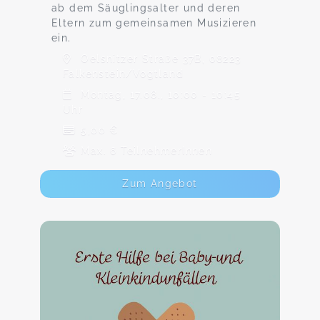
ab dem Säuglingsalter und deren
Eltern zum gemeinsamen Musizieren
ein.
Oelsnitzer Straße 37B, 08223
Falkenstein/Vogtland
Montag, 17.08., 10:00 - 10:45
Uhr
5,00 €
Max. 6 TeilnehmerInnen
Zum Angebot