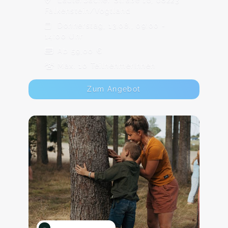
Lauterbacher Straße 16, 08223
Falkenstein/Vogtland
Donnerstag, 13.08., 09:00 -
14:00 Uhr
Ab 59,00 €
Max. 10 TeilnehmerInnen
Zum Angebot