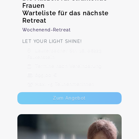
Frauen
Warteliste für das nächste
Retreat
Wochenend-Retreat
LET YOUR LIGHT SHINE!
Lauterbacher Str. 16, 08223
Falkenstein
Termine nach Vereinbarung
695,00 €
Max. -5 TeilnehmerInnen
Zum Angebot