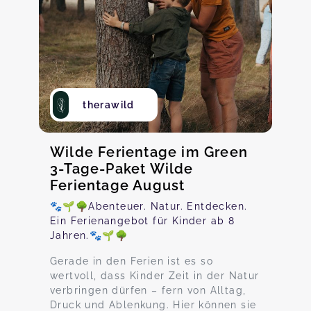
therawild
Wilde Ferientage im Green
3-Tage-Paket Wilde
Ferientage August
🐾🌱🌳Abenteuer. Natur. Entdecken.
Ein Ferienangebot für Kinder ab 8
Jahren.🐾🌱🌳
Gerade in den Ferien ist es so
wertvoll, dass Kinder Zeit in der Natur
verbringen dürfen – fern von Alltag,
Druck und Ablenkung. Hier können sie