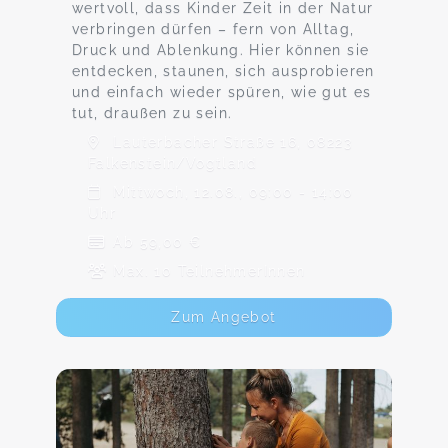
wertvoll, dass Kinder Zeit in der Natur
verbringen dürfen – fern von Alltag,
Druck und Ablenkung. Hier können sie
entdecken, staunen, sich ausprobieren
und einfach wieder spüren, wie gut es
tut, draußen zu sein.
Lauterbacher Straße 16, 08223
Falkenstein/Vogtland
Mittwoch, 12.08., 09:00 - 14:00
Uhr
Ab 59,00 €
Max. 10 TeilnehmerInnen
Zum Angebot