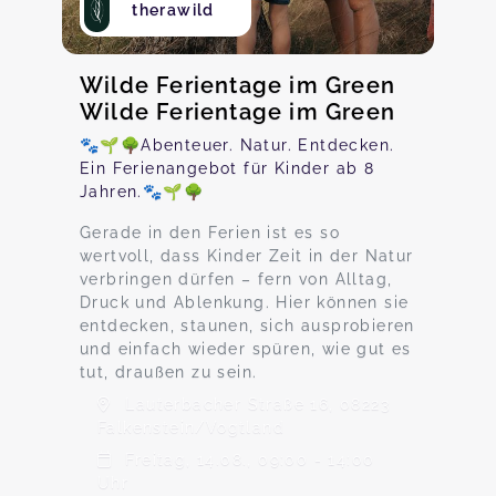
therawild
Wilde Ferientage im Green
Wilde Ferientage im Green
🐾🌱🌳Abenteuer. Natur. Entdecken.
Ein Ferienangebot für Kinder ab 8
Jahren.🐾🌱🌳
Gerade in den Ferien ist es so
wertvoll, dass Kinder Zeit in der Natur
verbringen dürfen – fern von Alltag,
Druck und Ablenkung. Hier können sie
entdecken, staunen, sich ausprobieren
und einfach wieder spüren, wie gut es
tut, draußen zu sein.
Lauterbacher Straße 16, 08223
Falkenstein/Vogtland
Freitag, 14.08., 09:00 - 14:00
Uhr