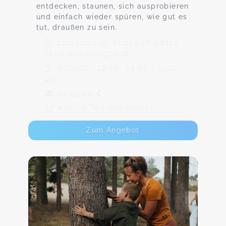
entdecken, staunen, sich ausprobieren
und einfach wieder spüren, wie gut es
tut, draußen zu sein.
Lauterbacher Straße 16, 08223
Falkenstein/Vogtland
Mittwoch, 12.08., 09:00 - 14:00
Uhr
Ab 59,00 €
Max. 10 TeilnehmerInnen
Zum Angebot