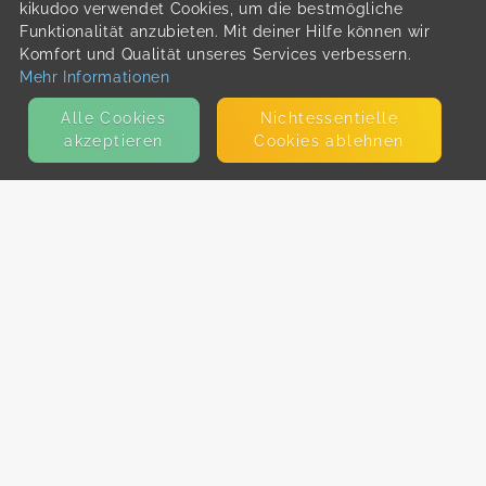
kikudoo verwendet Cookies, um die bestmögliche
Funktionalität anzubieten. Mit deiner Hilfe können wir
Komfort und Qualität unseres Services verbessern.
Mehr Informationen
Alle Cookies
Nicht­essentielle
akzeptieren
Cookies ablehnen
KONTAKT
E-Mail
Presse
Facebook
Instagram