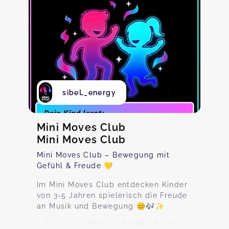
sibeL_energy
Mini Moves Club
Mini Moves Club
Mini Moves Club – Bewegung mit
Gefühl & Freude 💛
Im Mini Moves Club entdecken Kinder
von 3-5 Jahren spielerisch die Freude
an Musik und Bewegung 😊🎶✨
Im Thingers 30, 87439 Kempten