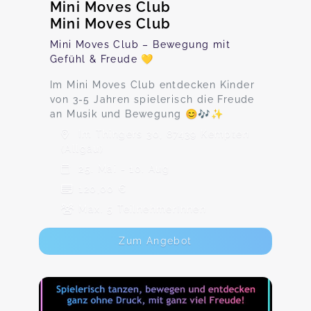
Mini Moves Club
Mini Moves Club
Mini Moves Club – Bewegung mit
Gefühl & Freude 💛
Im Mini Moves Club entdecken Kinder
von 3-5 Jahren spielerisch die Freude
an Musik und Bewegung 😊🎶✨
Im Thingers 30, 87439 Kempten
(Allgäu)
25. Mai - 10. Aug
120,00 €
Max. 5 TeilnehmerInnen
Zum Angebot