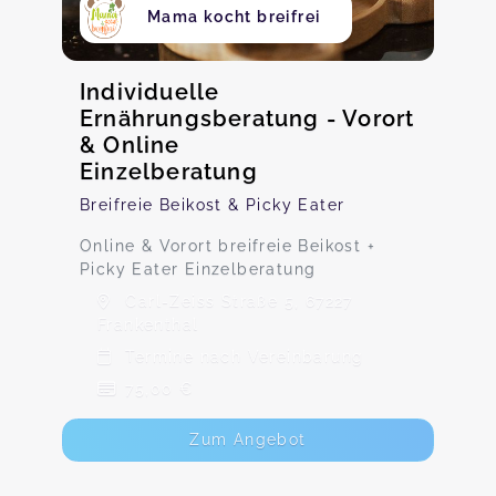
Mama kocht breifrei
Individuelle
Ernährungsberatung - Vorort
& Online
Einzelberatung
Breifreie Beikost & Picky Eater
Online & Vorort breifreie Beikost +
Picky Eater Einzelberatung
Carl-Zeiss Straße 5, 67227
Frankenthal
Termine nach Vereinbarung
75,00 €
Zum Angebot