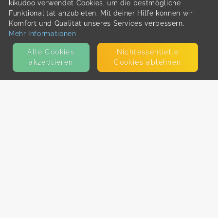
kikudoo verwendet Cookies, um die bestmögliche
Funktionalität anzubieten. Mit deiner Hilfe können wir
Komfort und Qualität unseres Services verbessern.
Mehr Informationen
Alle Cookies
Nicht­essentielle
akzeptieren
Cookies ablehnen
KONTAKT
E-Mail
Presse
Facebook
Instagram