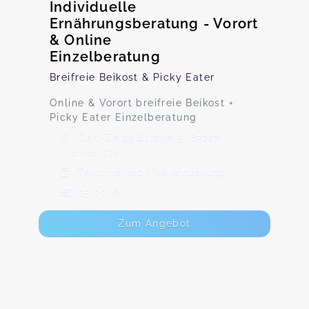
Individuelle
Ernährungsberatung - Vorort
& Online
Einzelberatung
Breifreie Beikost & Picky Eater
Online & Vorort breifreie Beikost +
Picky Eater Einzelberatung
Carl-Zeiss Straße 5, 67227
Frankenthal
Termine nach Vereinbarung
75,00 €
Zum Angebot