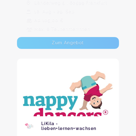
Länderweg 5 , 60599 Frankfurt
18. Aug - 29. Sep
Ab 105,00 €
Max. 8 TeilnehmerInnen
Zum Angebot
LiKila -
lieben+lernen+wachsen