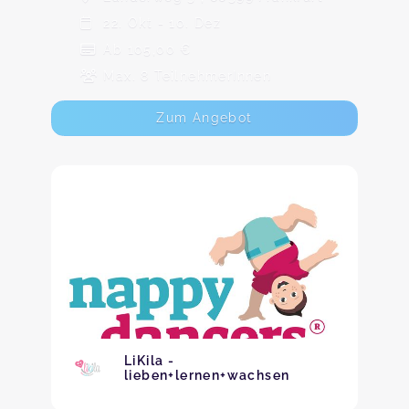
22. Okt - 10. Dez
Ab 105,00 €
Max. 8 TeilnehmerInnen
Zum Angebot
LiKila -
lieben+lernen+wachsen