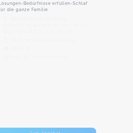
Lösungen-Bedürfnisse erfüllen-Schlaf
für die ganze Familie
Böttgerstraße 22, 60389
Frankfurt Hausbesuche, Termine im
Geburtshaus Frankfurt, online
Termine nach Vereinbarung
80,00 €
Max. 22 TeilnehmerInnen