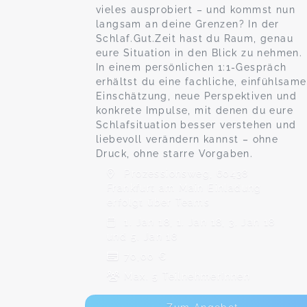
vieles ausprobiert – und kommst nun
langsam an deine Grenzen? In der
Schlaf.Gut.Zeit hast du Raum, genau
eure Situation in den Blick zu nehmen.
In einem persönlichen 1:1-Gespräch
erhältst du eine fachliche, einfühlsame
Einschätzung, neue Perspektiven und
konkrete Impulse, mit denen du eure
Schlafsituation besser verstehen und
liebevoll verändern kannst – ohne
Druck, ohne starre Vorgaben.
Prozessionsweg, 60438
Frankfurt am Main Einladung
erfolgt über Teams
1. Jan 18, 1. Jan 18, 3. Jan 18
und 5. Jan 18
70,00 €
Max. 5 TeilnehmerInnen