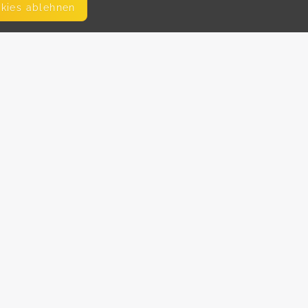
okies ablehnen
SEITEN
WEITERFÜHRENDE LINKS
FAQ
Hilfe
Blog
Impressum
AGB
Datenschutz
Disclaimer