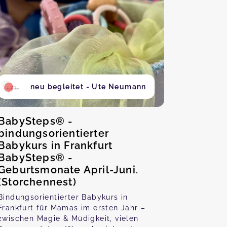
neu begleitet - Ute Neumann
BabySteps® -
bindungsorientierter
Babykurs in Frankfurt
BabySteps® -
Geburtsmonate April-Juni.
(Storchennest)
Bindungsorientierter Babykurs in
Frankfurt für Mamas im ersten Jahr –
zwischen Magie & Müdigkeit, vielen