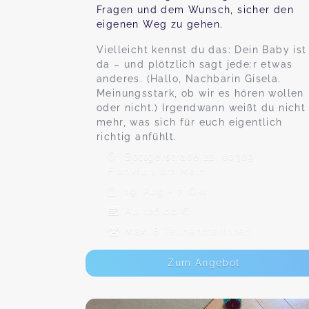
Fragen und dem Wunsch, sicher den
eigenen Weg zu gehen.
Vielleicht kennst du das: Dein Baby ist
da – und plötzlich sagt jede:r etwas
anderes. (Hallo, Nachbarin Gisela.
Meinungsstark, ob wir es hören wollen
oder nicht.) Irgendwann weißt du nicht
mehr, was sich für euch eigentlich
richtig anfühlt.
Böttgerstraße 22, 60389
Frankfurt am Main
19. Aug - 7. Okt
Ab 126,00 €
Max. 8 TeilnehmerInnen
Zum Angebot