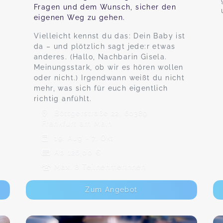
Fragen und dem Wunsch, sicher den
eigenen Weg zu gehen.
Vielleicht kennst du das: Dein Baby ist
da – und plötzlich sagt jede:r etwas
anderes. (Hallo, Nachbarin Gisela.
Meinungsstark, ob wir es hören wollen
oder nicht.) Irgendwann weißt du nicht
mehr, was sich für euch eigentlich
richtig anfühlt.
Böttgerstraße 22, 60389
Frankfurt am Main
19. Aug - 7. Okt
Ab 126,00 €
Max. 8 TeilnehmerInnen
Zum Angebot