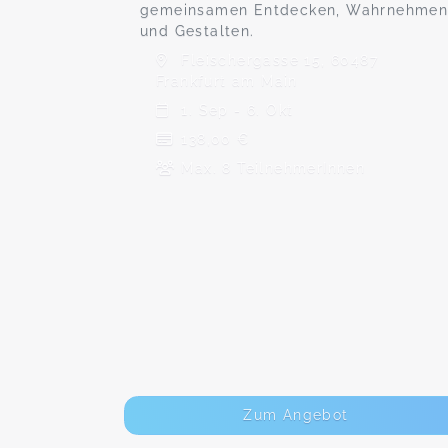
gemeinsamen Entdecken, Wahrnehme
und Gestalten.
Fleischergasse 15, 60487
Frankfurt am Main
1. Sep - 6. Okt
138,00 €
Max. 8 TeilnehmerInnen
Zum Angebot