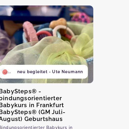
neu begleitet - Ute Neumann
BabySteps® -
bindungsorientierter
Babykurs in Frankfurt
BabySteps® (GM Juli-
August) Geburtshaus
Bindungsorientierter Babykurs in