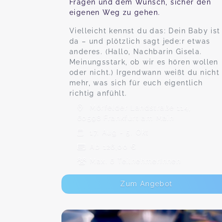
Fragen und dem Wunsch, sicher den
eigenen Weg zu gehen.
Vielleicht kennst du das: Dein Baby ist
da – und plötzlich sagt jede:r etwas
anderes. (Hallo, Nachbarin Gisela.
Meinungsstark, ob wir es hören wollen
oder nicht.) Irgendwann weißt du nicht
mehr, was sich für euch eigentlich
richtig anfühlt.
Mörfelder Landstraße 114,
60598 Frankfurt am Main
17. Aug - 5. Okt
Ab 126,00 €
Max. 6 TeilnehmerInnen
Zum Angebot