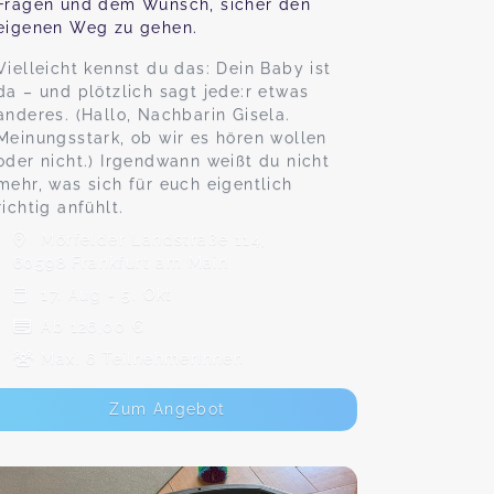
Fragen und dem Wunsch, sicher den
eigenen Weg zu gehen.
Vielleicht kennst du das: Dein Baby ist
da – und plötzlich sagt jede:r etwas
anderes. (Hallo, Nachbarin Gisela.
Meinungsstark, ob wir es hören wollen
oder nicht.) Irgendwann weißt du nicht
mehr, was sich für euch eigentlich
richtig anfühlt.
Mörfelder Landstraße 114,
60598 Frankfurt am Main
17. Aug - 5. Okt
Ab 126,00 €
Max. 6 TeilnehmerInnen
Zum Angebot