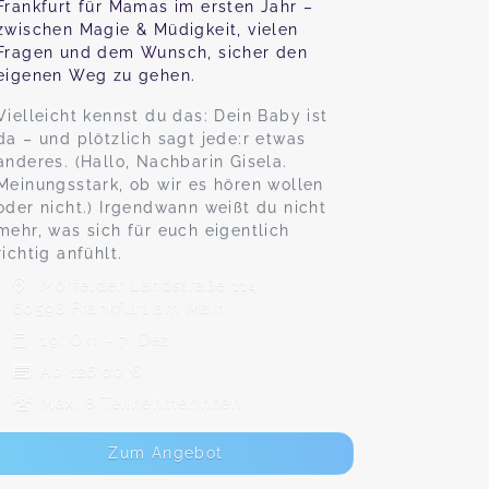
Frankfurt für Mamas im ersten Jahr –
zwischen Magie & Müdigkeit, vielen
Fragen und dem Wunsch, sicher den
eigenen Weg zu gehen.
Vielleicht kennst du das: Dein Baby ist
da – und plötzlich sagt jede:r etwas
anderes. (Hallo, Nachbarin Gisela.
Meinungsstark, ob wir es hören wollen
oder nicht.) Irgendwann weißt du nicht
mehr, was sich für euch eigentlich
richtig anfühlt.
Mörfelder Landstraße 114,
60598 Frankfurt am Main
19. Okt - 7. Dez
Ab 126,00 €
Max. 8 TeilnehmerInnen
Zum Angebot