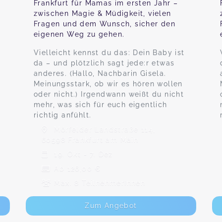
Frankfurt für Mamas im ersten Jahr –
n
zwischen Magie & Müdigkeit, vielen
Fragen und dem Wunsch, sicher den
eigenen Weg zu gehen.
Vielleicht kennst du das: Dein Baby ist
da – und plötzlich sagt jede:r etwas
anderes. (Hallo, Nachbarin Gisela.
Meinungsstark, ob wir es hören wollen
oder nicht.) Irgendwann weißt du nicht
mehr, was sich für euch eigentlich
richtig anfühlt.
Mörfelder Landstraße 114,
60598 Frankfurt am Main
19. Okt - 7. Dez
Ab 126,00 €
Max. 8 TeilnehmerInnen
Zum Angebot