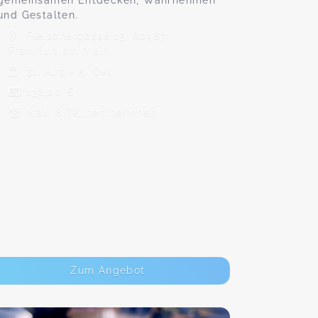
gemeinsamen Entdecken, Wahrnehmen
und Gestalten.
Fleischergasse 15, 60487
Frankfurt am Main
31. Aug - 5. Okt
138,00 €
Max. 8 TeilnehmerInnen
Zum Angebot