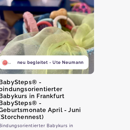
neu begleitet - Ute Neumann
BabySteps® -
bindungsorientierter
Babykurs in Frankfurt
BabySteps® -
Geburtsmonate April - Juni
(Storchennest)
Bindungsorientierter Babykurs in