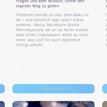
Fragen und dem Wunsch, sicher den
eigenen Weg zu gehen.
Vielleicht kennst du das: Dein Baby ist
da – und plötzlich sagt jede:r etwas
anderes. (Hallo, Nachbarin Gisela.
Meinungsstark, ob wir es hören wollen
oder nicht.) Irgendwann weißt du nicht
mehr, was sich für euch eigentlich
richtig anfühlt.
Mörfelder Landstraße 114,
60598 Frankfurt am Main
17. Aug - 5. Okt
Ab 126,00 €
Max. 8 TeilnehmerInnen
Zum Angebot