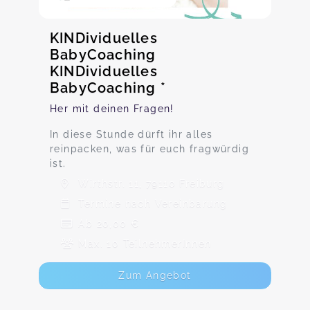
KINDividuelles
BabyCoaching
KINDividuelles
BabyCoaching *
Her mit deinen Fragen!
In diese Stunde dürft ihr alles
reinpacken, was für euch fragwürdig
ist.
Wirthstr. 11, 79110 Freiburg
Termine nach Vereinbarung
Ab 20,00 €
Max. 10 TeilnehmerInnen
Zum Angebot