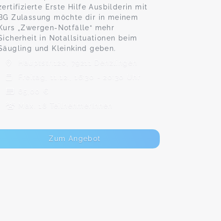
zertifizierte Erste Hilfe Ausbilderin mit
BG Zulassung möchte dir in meinem
Kurs „Zwergen-Notfälle“ mehr
Sicherheit in Notallsituationen beim
Säugling und Kleinkind geben.
Hauptstr.120, 79211 Denzlingen
Freitag, 11.12., 16:30 - 20:30 Uhr
65,00 €
Max. 18 TeilnehmerInnen
Zum Angebot