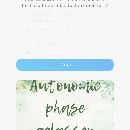
ihr diese bedürfnisorientiert meistern?
Hauptstr. 99, 67159
Friedelsheim
Mittwoch, 09.12., 16:00 - 18:00
Uhr
Ab 40,00 €
Max. 10 TeilnehmerInnen
Zum Angebot