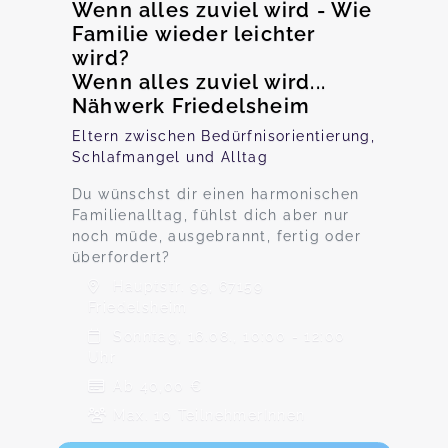
Wenn alles zuviel wird - Wie
Familie wieder leichter
wird?
Wenn alles zuviel wird...
Nähwerk Friedelsheim
Eltern zwischen Bedürfnisorientierung,
Schlafmangel und Alltag
Du wünschst dir einen harmonischen
Familienalltag, fühlst dich aber nur
noch müde, ausgebrannt, fertig oder
überfordert?
Hauptstr. 99, 67159
Friedelsheim
Sonntag, 16.08., 10:00 - 12:00
Uhr
Ab 40,00 €
Max. 10 TeilnehmerInnen