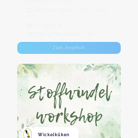
Rödersheim-Gronau
Samstag, 12.09., 10:00 - 12:00
Uhr
Ab 45,00 €
Max. 10 TeilnehmerInnen
Zum Angebot
Wickelküken