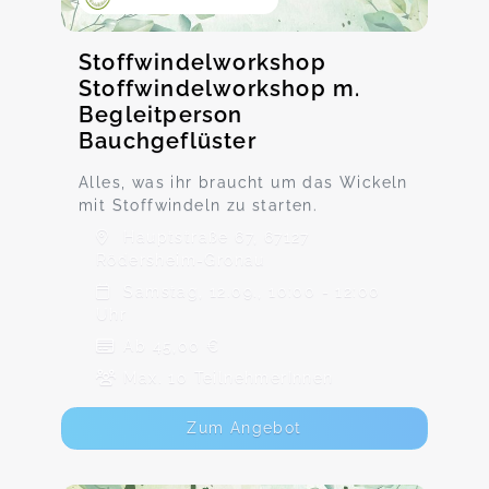
Stoffwindelworkshop
Stoffwindelworkshop m.
Begleitperson
Bauchgeflüster
Alles, was ihr braucht um das Wickeln
mit Stoffwindeln zu starten.
Hauptstraße 67, 67127
Rödersheim-Gronau
Samstag, 12.09., 10:00 - 12:00
Uhr
Ab 45,00 €
Max. 10 TeilnehmerInnen
Zum Angebot