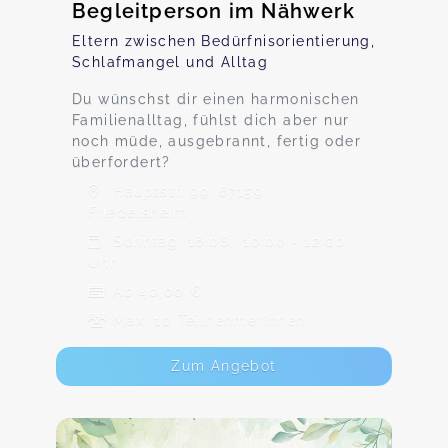
Begleitperson im Nähwerk
Eltern zwischen Bedürfnisorientierung,
Schlafmangel und Alltag
Du wünschst dir einen harmonischen
Familienalltag, fühlst dich aber nur
noch müde, ausgebrannt, fertig oder
überfordert?
Hauptstr. 99, 67159
Friedelsheim
Sonntag, 16.08., 10:00 - 12:00
Uhr
Ab 40,00 €
Max. 10 TeilnehmerInnen
Zum Angebot