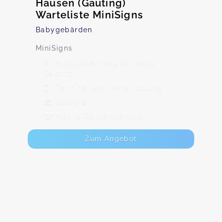
Hausen (Gauting)
Warteliste MiniSigns
Babygebärden
MiniSigns
Mühlthaler Weg 20, 82131
Gauting
Termine nach Vereinbarung
90,00 €
Max. 0 TeilnehmerInnen
Zum Angebot