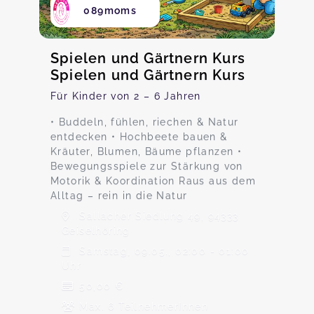
089moms
Spielen und Gärtnern Kurs
Spielen und Gärtnern Kurs
Für Kinder von 2 – 6 Jahren
• Buddeln, fühlen, riechen & Natur
entdecken • Hochbeete bauen &
Kräuter, Blumen, Bäume pflanzen •
Bewegungsspiele zur Stärkung von
Motorik & Koordination Raus aus dem
Alltag – rein in die Natur
Sallacher Siedlung 49, 94333
Geiselhöring
Samstag, 09.05., 02:00 - 01:00
Uhr
50,00 €
Max. 6 TeilnehmerInnen