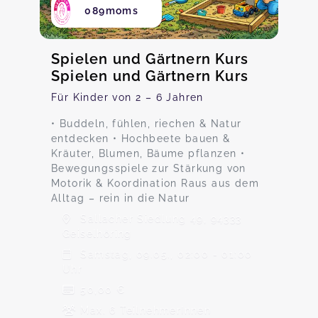
089moms
Spielen und Gärtnern Kurs
Spielen und Gärtnern Kurs
Für Kinder von 2 – 6 Jahren
• Buddeln, fühlen, riechen & Natur
entdecken • Hochbeete bauen &
Kräuter, Blumen, Bäume pflanzen •
Bewegungsspiele zur Stärkung von
Motorik & Koordination Raus aus dem
Alltag – rein in die Natur
Sallacher Siedlung 49, 94333
Geiselhöring
Samstag, 09.05., 02:00 - 01:00
Uhr
50,00 €
Max. 6 TeilnehmerInnen