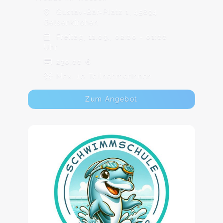
Gustav-Bär-Platz 1, 45894
Gelsenkirchen
Freitag, 11.09., 02:00 - 01:00
Uhr
230,00 €
Max. 10 TeilnehmerInnen
Zum Angebot