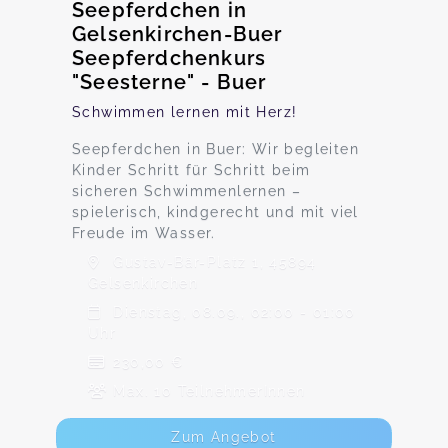
Seepferdchen in
Gelsenkirchen-Buer
Seepferdchenkurs
"Seesterne" - Buer
Schwimmen lernen mit Herz!
Seepferdchen in Buer: Wir begleiten
Kinder Schritt für Schritt beim
sicheren Schwimmenlernen –
spielerisch, kindgerecht und mit viel
Freude im Wasser.
Gustav-Bär-Platz 1, 45894
Gelsenkirchen
Dienstag, 08.09., 02:00 - 01:00
Uhr
230,00 €
Max. 10 TeilnehmerInnen
Zum Angebot