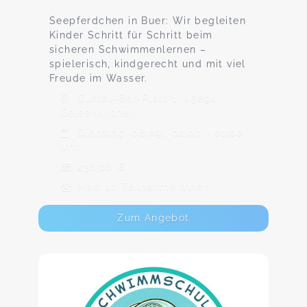
Seepferdchen in Buer: Wir begleiten
Kinder Schritt für Schritt beim
sicheren Schwimmenlernen –
spielerisch, kindgerecht und mit viel
Freude im Wasser.
Gustav-Bär-Platz 1, 45894
Gelsenkirchen
Dienstag, 08.09., 02:00 - 01:00
Uhr
230,00 €
Max. 10 TeilnehmerInnen
Zum Angebot