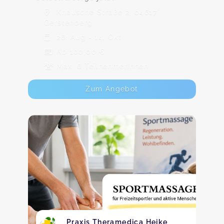
Knausche Straße 2, 04617
Gerstenberg
26. Aug - 14. Okt
Ab 100,00 €
Max. 6 TeilnehmerInnen
Zum Angebot
Praxis Theramedica Heike