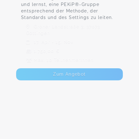
und lernst, eine PEKiP®-Gruppe
entsprechend der Methode, der
Standards und des Settings zu leiten.
Groner Landstraße 3, 37073
Göttingen
17. Apr - 15. Nov
1.750,00 €
Max. 10 TeilnehmerInnen
Zum Angebot