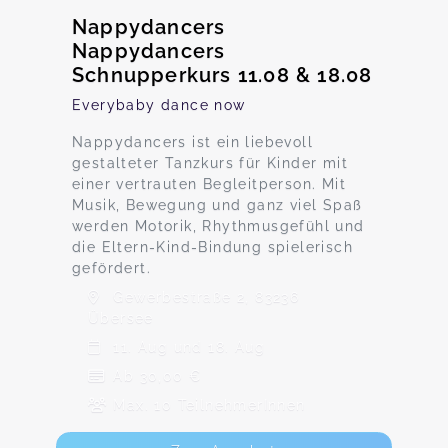
Nappydancers
Nappydancers
Schnupperkurs 11.08 & 18.08
Everybaby dance now
Nappydancers ist ein liebevoll
gestalteter Tanzkurs für Kinder mit
einer vertrauten Begleitperson. Mit
Musik, Bewegung und ganz viel Spaß
werden Motorik, Rhythmusgefühl und
die Eltern-Kind-Bindung spielerisch
gefördert.
Gewerbestraße 2, 83236
Übersee
11. Aug und 18. Aug
Ab 30,00 €
Max. 10 TeilnehmerInnen