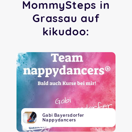
MommySteps in
Grassau auf
kikudoo:
Gabi Bayersdorfer
Nappydancers