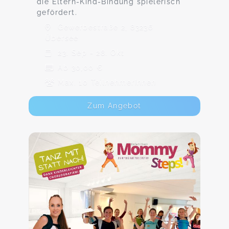
die Eltern-Kind-Bindung spielerisch
gefördert.
Gewerbestraße 2, 83236
Übersee
23. Sep - 28. Okt
Ab 30,00 €
Max. 10 TeilnehmerInnen
Zum Angebot