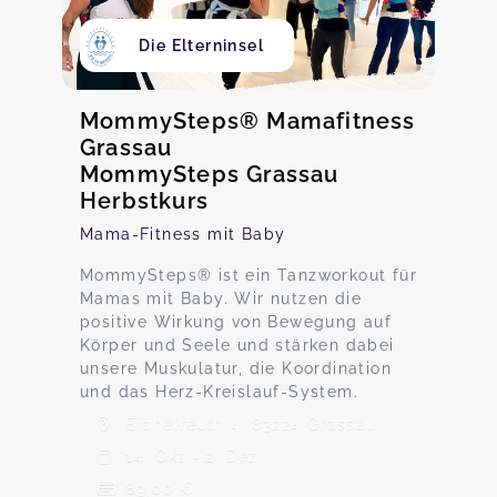
Die Elterninsel
MommySteps® Mamafitness
Grassau
MommySteps Grassau
Herbstkurs
Mama-Fitness mit Baby
MommySteps® ist ein Tanzworkout für
Mamas mit Baby. Wir nutzen die
positive Wirkung von Bewegung auf
Körper und Seele und stärken dabei
unsere Muskulatur, die Koordination
und das Herz-Kreislauf-System.
Eichelreuth 4, 83224 Grassau
14. Okt - 2. Dez
89,00 €