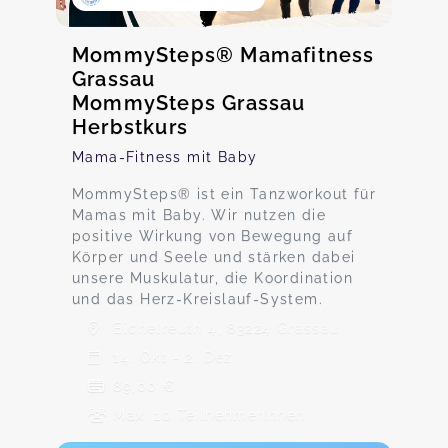
MommySteps® Mamafitness
Grassau
MommySteps Grassau
Herbstkurs
Mama-Fitness mit Baby
MommySteps® ist ein Tanzworkout für
Mamas mit Baby. Wir nutzen die
positive Wirkung von Bewegung auf
Körper und Seele und stärken dabei
unsere Muskulatur, die Koordination
und das Herz-Kreislauf-System.
Eichelreuth 4, 83224 Grassau
14. Okt - 2. Dez
89,00 €
Max. 10 TeilnehmerInnen