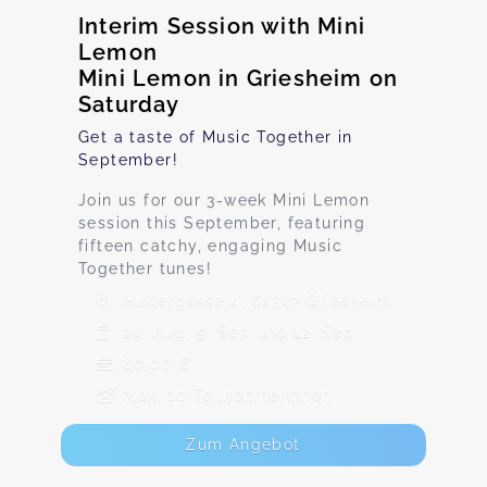
Interim Session with Mini
Lemon
Mini Lemon in Griesheim on
Saturday
Get a taste of Music Together in
September!
Join us for our 3-week Mini Lemon
session this September, featuring
fifteen catchy, engaging Music
Together tunes!
Hintergasse 4, 64347 Griesheim
29. Aug, 5. Sep und 12. Sep
60,00 €
Max. 10 TeilnehmerInnen
Zum Angebot