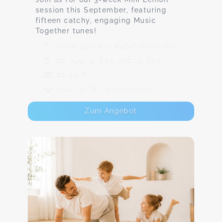
session this September, featuring
fifteen catchy, engaging Music
Together tunes!
Hintergasse 4, 64347 Griesheim
29. Aug, 5. Sep und 12. Sep
60,00 €
Max. 10 TeilnehmerInnen
Zum Angebot