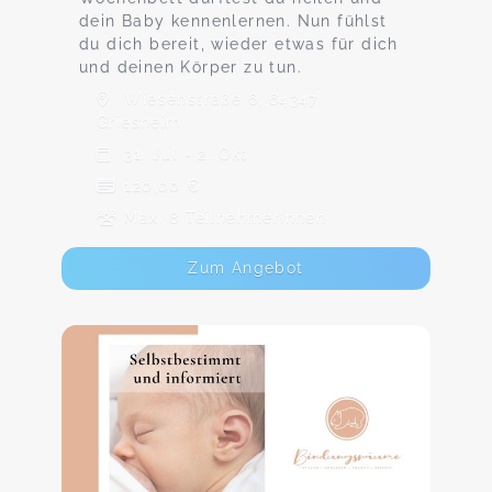
dein Baby kennenlernen. Nun fühlst
du dich bereit, wieder etwas für dich
und deinen Körper zu tun.
Wiesenstraße 6, 64347
Griesheim
31. Jul - 2. Okt
120,00 €
Max. 8 TeilnehmerInnen
Zum Angebot