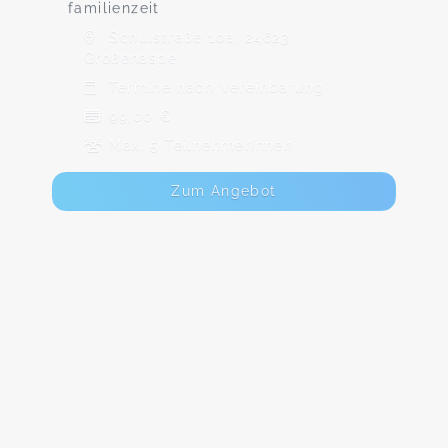
familienzeit
Schulstraße 10a, 24623
Großenaspe
Termine nach Vereinbarung
99,00 €
Max. 5 TeilnehmerInnen
Zum Angebot