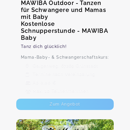
MAWIBA Outdoor - Tanzen
für Schwangere und Mamas
mit Baby
Kostenlose
Schnupperstunde - MAWIBA
Baby
Tanz dich glücklich!
Mama-Baby- & Schwangerschaftskurs:
Galgenweg, 67269 Grünstadt
Termine nach Vereinbarung
Ab 0,00 €
Max. 10 TeilnehmerInnen
Zum Angebot