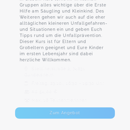
Gruppen alles wichtige über die Erste
Hilfe am Säugling und Kleinkind. Des
Weiteren gehen wir auch auf die eher
alltäglichen kleineren Unfallgefahren-
und Situationen ein und geben Euch
Tipps rund um die Unfallprävention.
Dieser Kurs ist für Eltern und
Großeltern geeignet und Eure Kinder
im ersten Lebensjahr sind dabei
herzliche Willkommen.
Stettinerstraße 2, 74831
Gundelsheim
Freitag, 23.10., 16:30 - 19:30 Uhr
Ab 54,00 €
Max. 16 TeilnehmerInnen
Zum Angebot