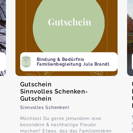
Bindung & Bedürfnis
Familienbegleitung Jula Brandl
Gutschein
Sinnvolles Schenken-
Gutschein
Sinnvolles Schenken!
Möchtest Du gerne jemandem eine
besondere & nachhaltige Freude
machen? Etwas, das das Familienleben