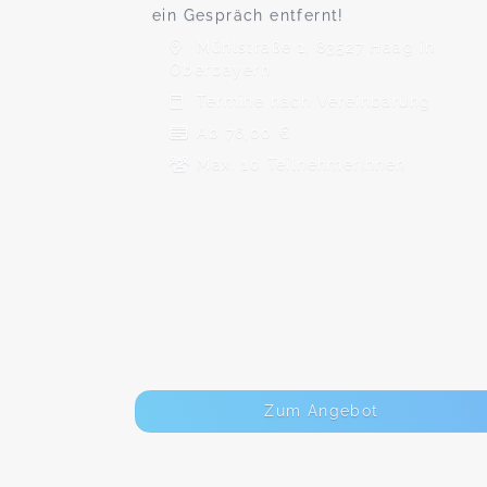
ein Gespräch entfernt!
Mühlstraße 1, 83527 Haag in
Oberbayern
Termine nach Vereinbarung
Ab 76,00 €
Max. 10 TeilnehmerInnen
Zum Angebot