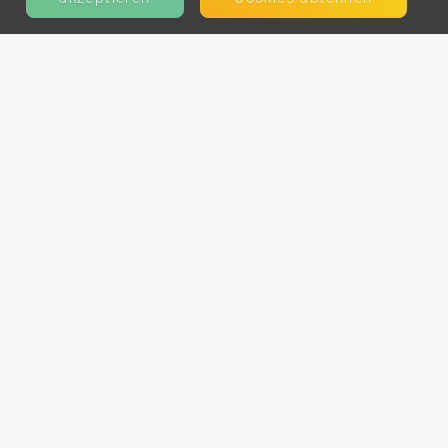
KONTAKT
E-Mail
Presse
Facebook
Instagram
MEHR ERFAHREN?
Für AnbieterInnen
Partner-Programm
Kooperationen