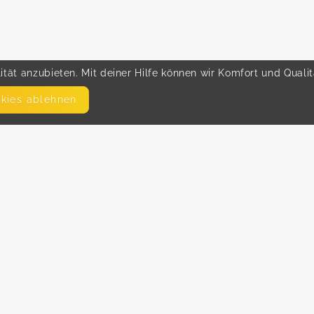
tät anzubieten. Mit deiner Hilfe können wir Komfort und Quali
okies ablehnen
SEITEN
WEITERFÜHRENDE LINKS
FAQ
Hilfe