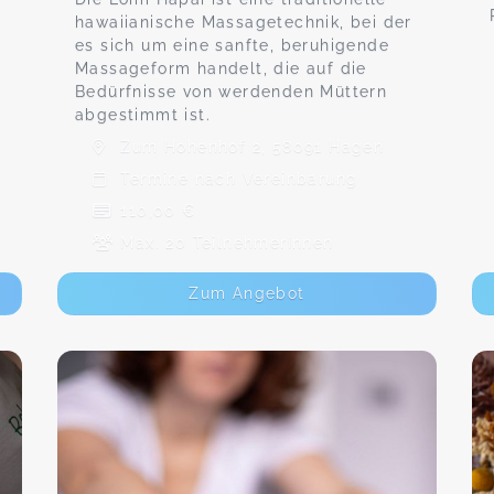
hawaiianische Massagetechnik, bei der
es sich um eine sanfte, beruhigende
Massageform handelt, die auf die
Bedürfnisse von werdenden Müttern
abgestimmt ist.
Zum Hohenhof 2, 58091 Hagen
Termine nach Vereinbarung
110,00 €
Max. 20 TeilnehmerInnen
Zum Angebot