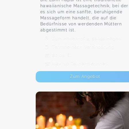
hawaiianische Massagetechnik, bei der
es sich um eine sanfte, beruhigende
Massageform handelt, die auf die
Bedürfnisse von werdenden Müttern
abgestimmt ist.
Zum Hohenhof 2, 58091 Hagen
Termine nach Vereinbarung
80,00 €
Max. 10 TeilnehmerInnen
Zum Angebot