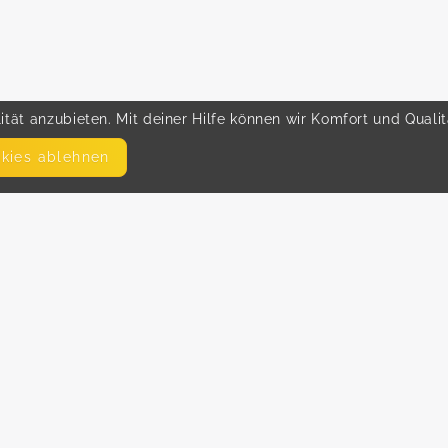
tät anzubieten. Mit deiner Hilfe können wir Komfort und Quali
okies ablehnen
SEITEN
WEITERFÜHRENDE LINKS
FAQ