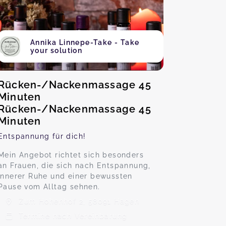
Annika Linnepe-Take - Take
your solution
Rücken-/Nackenmassage 45
Minuten
Rücken-/Nackenmassage 45
Minuten
Entspannung für dich!
Mein Angebot richtet sich besonders
an Frauen, die sich nach Entspannung,
innerer Ruhe und einer bewussten
Pause vom Alltag sehnen.
Zum Hohenhof 2, 58091 Hagen
Termine nach Vereinbarung