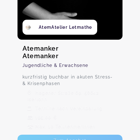
AtemAtelier Letmathe
Atemanker
Atemanker
Jugendliche & Erwachsene
kurzfristig buchbar in akuten Stress-
& Krisenphasen
Hagener Straße 69, 58642
Iserlohn
Termine nach Vereinbarung
195,00 €
Max. 10 TeilnehmerInnen