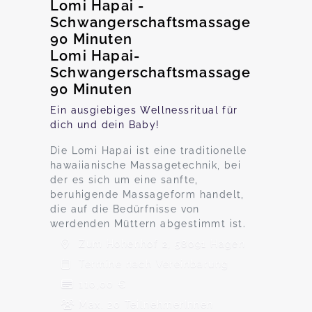
Lomi Hapai -
Schwangerschaftsmassage
90 Minuten
Lomi Hapai-
Schwangerschaftsmassage
90 Minuten
Ein ausgiebiges Wellnessritual für
dich und dein Baby!
Die Lomi Hapai ist eine traditionelle
hawaiianische Massagetechnik, bei
der es sich um eine sanfte,
beruhigende Massageform handelt,
die auf die Bedürfnisse von
werdenden Müttern abgestimmt ist.
Zum Hohenhof 2, 58091 Hagen
Termine nach Vereinbarung
110,00 €
Max. 20 TeilnehmerInnen