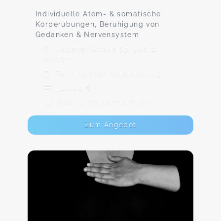
Individuelle Atem- & somatische
Körperübungen, Beruhigung von
Gedanken & Nervensystem
Hagener Straße 69, 58642
Iserlohn
Termine nach Vereinbarung
400,00 €
Max. 10 TeilnehmerInnen
Zum Angebot