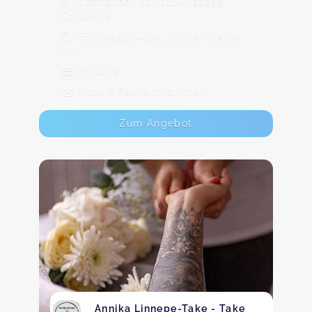
Letmather Str. 116A, 58239
Schwerte
Sonntag, 04.10., 10:00 - 14:00
Uhr
79,00 €
Max. 6 TeilnehmerInnen
Zum Angebot
Annika Linnepe-Take - Take