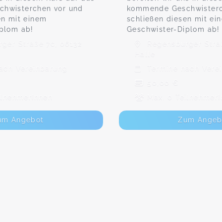
hwisterchen vor und
kommende Geschwisterc
en mit einem
schließen diesen mit ei
plom ab!
Geschwister-Diplom ab!
ger Straße 7c, 06132
Regensburger Straß
Halle
ach Vereinbarung
Termine nach Vere
50,00 €
ilnehmerInnen
Max. 0 TeilnehmerI
um Angebot
Zum Angeb