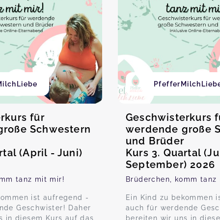
MilchLiebe
PfefferMilchLieb
rkurs für
Geschwisterkurs f
große Schwestern
werdende große 
und Brüder
tal (April - Juni)
Kurs 3. Quartal (Ju
September) 2026
mm tanz mit mir!
Brüderchen, komm tanz 
kommen ist aufregend -
Ein Kind zu bekommen i
nde Geschwister! Daher
auch für werdende Gesc
s in diesem Kurs auf das
bereiten wir uns in dies