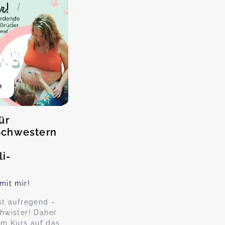
e
ür
Schwestern
li-
mit mir!
st aufregend -
hwister! Daher
em Kurs auf das