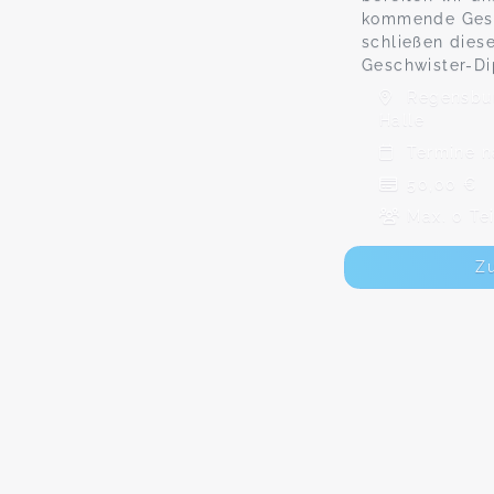
kommende Gesc
schließen dies
Geschwister-Di
Regensbur
Halle
Termine n
50,00 €
Max. 0 Te
Z