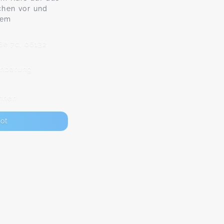
hen vor und
nem
e 7c, 06132
inbarung
nnen
ot