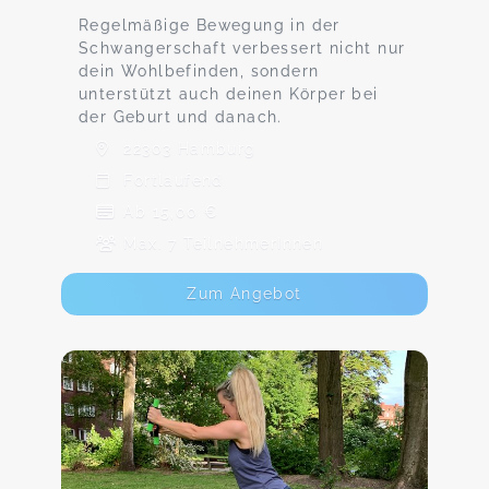
Regelmäßige Bewegung in der
Schwangerschaft verbessert nicht nur
dein Wohlbefinden, sondern
unterstützt auch deinen Körper bei
der Geburt und danach.
22303 Hamburg
Fortlaufend
Ab 15,00 €
Max. 7 TeilnehmerInnen
Zum Angebot