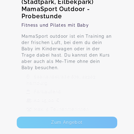
(Stadtpark, Eilbekpark)
MamaSport Outdoor -
Probestunde
Fitness und Pilates mit Baby
MamaSport outdoor ist ein Training an
der frischen Luft, bei dem du dein
Baby im Kinderwagen oder in der
Trage dabei hast. Du kannst den Kurs
aber auch als Me-Time ohne dein
Baby besuchen.
Saarlandstraße 67a, 22303
Hamburg
Fortlaufend
Ab 15,00 €
Max. 5 TeilnehmerInnen
Zum Angebot