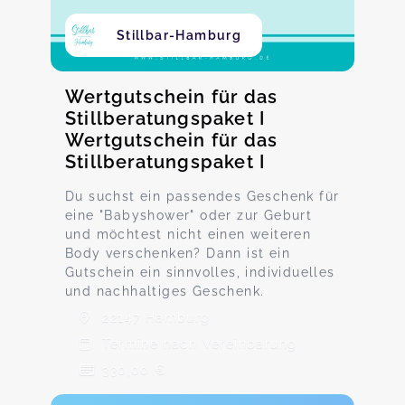
Stillbar-Hamburg
Wertgutschein für das
Stillberatungspaket I
Wertgutschein für das
Stillberatungspaket I
Du suchst ein passendes Geschenk für
eine "Babyshower" oder zur Geburt
und möchtest nicht einen weiteren
Body verschenken? Dann ist ein
Gutschein ein sinnvolles, individuelles
und nachhaltiges Geschenk.
22147 Hamburg
Termine nach Vereinbarung
330,00 €