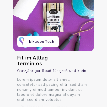
kikudoo Tech
Fit im Alltag
Terminlos
Ganzjähriger Spaß für groß und klein
Lorem ipsum dolor sit amet,
consetetur sadipscing elitr, sed diam
nonumy eirmod tempor invidunt ut
labore et dolore magna aliquyam
erat, sed diam voluptua.
Lindenallee 52, 20259