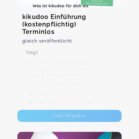
kikudoo Einführung
(kostenpflichtig)
Terminlos
gleich veröffentlicht
...folgt
Lindenallee 52, 20259
Hamburg Der Kurs findet in
Google Hangouts statt.
Termine nach Vereinbarung
Ab 5,00 €
Max. 14 TeilnehmerInnen
Zum Angebot