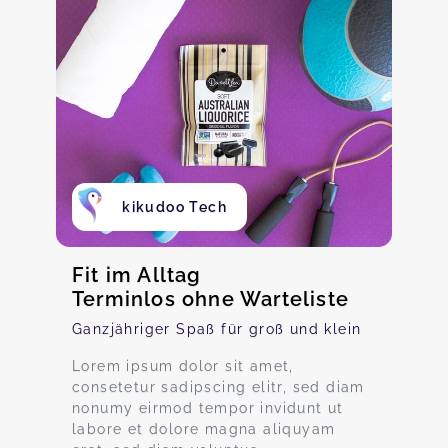
kikudoo Tech
Fit im Alltag
Terminlos ohne Warteliste
Ganzjähriger Spaß für groß und klein
Lorem ipsum dolor sit amet,
consetetur sadipscing elitr, sed diam
nonumy eirmod tempor invidunt ut
labore et dolore magna aliquyam