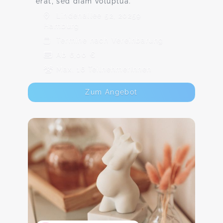
erat, sed diam voluptua.
Lindenallee 52, 20259
Hamburg
Termine nach Vereinbarung
Ab 6,00 €
Max. 16 TeilnehmerInnen
Zum Angebot