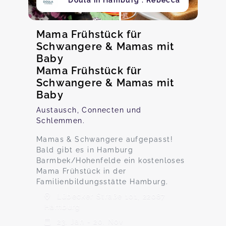
Doula in Hamburg . Rebecca
Mama Frühstück für
Schwangere & Mamas mit
Baby
Mama Frühstück für
Schwangere & Mamas mit
Baby
Austausch, Connecten und
Schlemmen.
Mamas & Schwangere aufgepasst!
Bald gibt es in Hamburg
Barmbek/Hohenfelde ein kostenloses
Mama Frühstück in der
Familienbildungsstätte Hamburg.
Lübecker Straße 101, 22087
Hamburg
23. Jan - 20. Nov