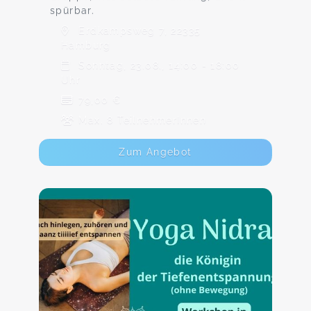
spürbar.
Erdkampsweg 7, 22335
Hamburg
Sonntag, 23.08., 14:00 - 18:00
Uhr
79,00 €
Max. 8 TeilnehmerInnen
Zum Angebot