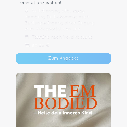
einmal anzusehen!
Veilchenweg 28b, 22529
Hamburg Du bekommst nach
Zahlungseingang einen Zugang
zum Videoportal von uns.
Termine nach Vereinbarung
59,00 €
Zum Angebot