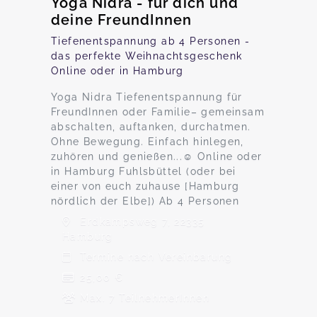
Yoga Nidra - für dich und
deine FreundInnen
Tiefenentspannung ab 4 Personen -
das perfekte Weihnachtsgeschenk
Online oder in Hamburg
Yoga Nidra Tiefenentspannung für
FreundInnen oder Familie– gemeinsam
abschalten, auftanken, durchatmen.
Ohne Bewegung. Einfach hinlegen,
zuhören und genießen...☺️ Online oder
in Hamburg Fuhlsbüttel (oder bei
einer von euch zuhause [Hamburg
nördlich der Elbe]) Ab 4 Personen
Erdkampsweg 7, 22335
Hamburg
Termine nach Vereinbarung
25,00 €
Max. 7 TeilnehmerInnen