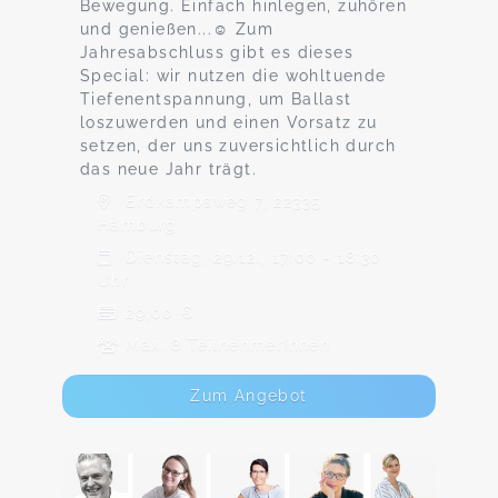
Bewegung. Einfach hinlegen, zuhören
und genießen...☺️ Zum
Jahresabschluss gibt es dieses
Special: wir nutzen die wohltuende
Tiefenentspannung, um Ballast
loszuwerden und einen Vorsatz zu
setzen, der uns zuversichtlich durch
das neue Jahr trägt.
Erdkampsweg 7, 22335
Hamburg
Dienstag, 29.12., 17:00 - 18:30
Uhr
29,00 €
Max. 8 TeilnehmerInnen
Zum Angebot