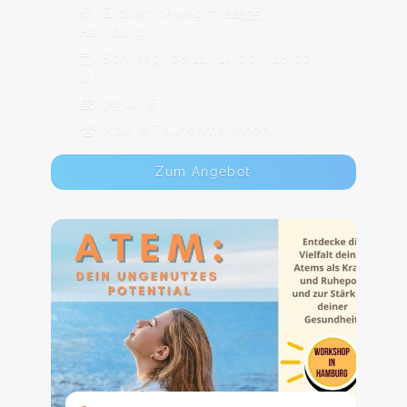
Erdkampsweg 7, 22335
Hamburg
Sonntag, 08.11., 14:00 - 18:00
Uhr
79,00 €
Max. 8 TeilnehmerInnen
Zum Angebot