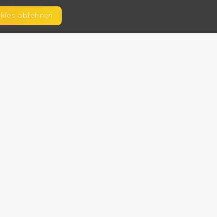
okies ablehnen
SEITEN
WEITERFÜHRENDE LINKS
FAQ
Hilfe
Blog
Impressum
AGB
Datenschutz