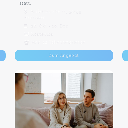
statt.
Striehlstraße 11, 30159
Hannover
28. Okt - 16. Dez
Kostenlos
Max. 12 TeilnehmerInnen
Zum Angebot