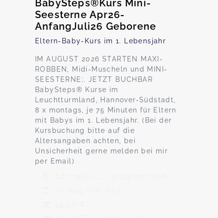
BabySteps®Kurs Mini-
Seesterne Apr26-
AnfangJuli26 Geborene
Eltern-Baby-Kurs im 1. Lebensjahr
IM AUGUST 2026 STARTEN MAXI-
ROBBEN, Midi-Muscheln und MINI-
SEESTERNE;. JETZT BUCHBAR
BabySteps® Kurse im
Leuchtturmland, Hannover-Südstadt,
8 x montags, je 75 Minuten für Eltern
mit Babys im 1. Lebensjahr. (Bei der
Kursbuchung bitte auf die
Altersangaben achten, bei
Unsicherheit gerne melden bei mir
per Email)
Böhmerstr. 17, 30173 Hannover
10. Aug - 28. Sep
99,00 €
Max. 8 TeilnehmerInnen