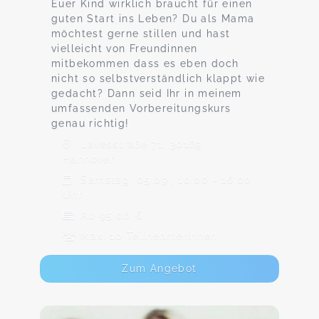
Euer Kind wirklich braucht für einen
guten Start ins Leben? Du als Mama
möchtest gerne stillen und hast
vielleicht von Freundinnen
mitbekommen dass es eben doch
nicht so selbstverständlich klappt wie
gedacht? Dann seid Ihr in meinem
umfassenden Vorbereitungskurs
genau richtig!
Lavesstraße 71, 30169
Hannover
Samstag, 05.09., 10:00 - 16:00
Uhr
Ab 95,00 €
Max. 10 TeilnehmerInnen
Zum Angebot