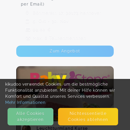
per Email)
Böhmerstr. 17, 30173 Hannover
5. Okt - 30. Nov
99,00 €
Max. 8 TeilnehmerInnen
Zum Angebot
kikudoo verwendet Cookies, um die bestmögliche
Funktionalität anzubieten. Mit deiner Hilfe können wir
Komfort und Qualität unseres Services verbessern.
Mehr Informationen
Alle Cookies
Nicht­essentielle
akzeptieren
Cookies ablehnen
Leuchtturmland Kurse