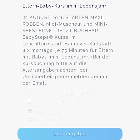
Eltern-Baby-Kurs im 1. Lebensjahr
IM AUGUST 2026 STARTEN MAXI-
ROBBEN, Midi-Muscheln und MINI-
SEESTERNE;. JETZT BUCHBAR
BabySteps® Kurse im
Leuchtturmland, Hannover-Südstadt,
8 x montags, je 75 Minuten für Eltern
mit Babys im 1. Lebensjahr. (Bei der
Kursbuchung bitte auf die
Altersangaben achten, bei
Unsicherheit gerne melden bei mir
per Email)
Böhmerstr. 17, 30173 Hannover
10. Aug - 28. Sep
99,00 €
Max. 8 TeilnehmerInnen
Zum Angebot