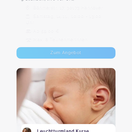
Böhmerstr. 17, 30173 Hannover
Samstag, 14.11., 10:00 - 13:00
Uhr
Ab 59,00 €
Max. 8 TeilnehmerInnen
Zum Angebot
Leuchtturmland Kurse