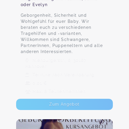
oder Evelyn
Geborgenheit, Sicherheit und
Wohlgefühl für euer Baby. Wir
beraten euch zu verschiedenen
Tragehilfen und -varianten,
Willkommen sind Schwangere,
PartnerInnen, Puppeneltern und alle
anderen Interessierten.
Nienburgerstr., 6, 30167
Hannover
Termine nach Vereinbarung
0,01 €
Max. 8 TeilnehmerInnen
Zum Angebot