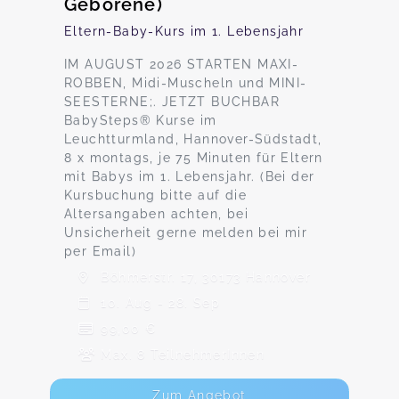
Geborene)
Eltern-Baby-Kurs im 1. Lebensjahr
IM AUGUST 2026 STARTEN MAXI-
ROBBEN, Midi-Muscheln und MINI-
SEESTERNE;. JETZT BUCHBAR
BabySteps® Kurse im
Leuchtturmland, Hannover-Südstadt,
8 x montags, je 75 Minuten für Eltern
mit Babys im 1. Lebensjahr. (Bei der
Kursbuchung bitte auf die
Altersangaben achten, bei
Unsicherheit gerne melden bei mir
per Email)
Böhmerstr. 17, 30173 Hannover
10. Aug - 28. Sep
99,00 €
Max. 8 TeilnehmerInnen
Zum Angebot