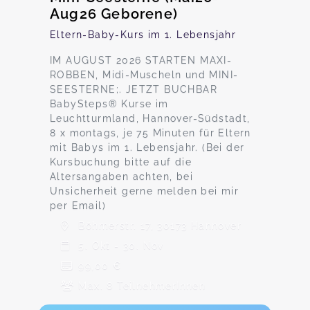
Aug26 Geborene)
Eltern-Baby-Kurs im 1. Lebensjahr
IM AUGUST 2026 STARTEN MAXI-
ROBBEN, Midi-Muscheln und MINI-
SEESTERNE;. JETZT BUCHBAR
BabySteps® Kurse im
Leuchtturmland, Hannover-Südstadt,
8 x montags, je 75 Minuten für Eltern
mit Babys im 1. Lebensjahr. (Bei der
Kursbuchung bitte auf die
Altersangaben achten, bei
Unsicherheit gerne melden bei mir
per Email)
Böhmerstr. 17, 30173 Hannover
5. Okt - 30. Nov
99,00 €
Max. 8 TeilnehmerInnen