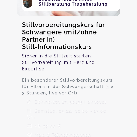
Stillberatung Trageberatung
Stillvorbereitungskurs für
Schwangere (mit/ohne
Partner:in)
Still-Informationskurs
Sicher in die Stillzeit starten:
Stillvorbereitung mit Herz und
Expertise
Ein besonderer Stillvorbereitungskurs
für Eltern in der Schwangerschaft (1 x
3 Stunden, live vor Ort)
Böhmerstr. 17, 30173 Hannover
Samstag, 05.12., 10:00 - 13:00
Uhr
Ab 59,00 €
Max. 8 TeilnehmerInnen