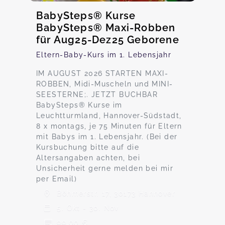
BabySteps® Kurse
BabySteps® Maxi-Robben
für Aug25-Dez25 Geborene
Eltern-Baby-Kurs im 1. Lebensjahr
IM AUGUST 2026 STARTEN MAXI-
ROBBEN, Midi-Muscheln und MINI-
SEESTERNE;. JETZT BUCHBAR
BabySteps® Kurse im
Leuchtturmland, Hannover-Südstadt,
8 x montags, je 75 Minuten für Eltern
mit Babys im 1. Lebensjahr. (Bei der
Kursbuchung bitte auf die
Altersangaben achten, bei
Unsicherheit gerne melden bei mir
per Email)
Böhmerstr. 17, 30173 Hannover
5. Okt - 30. Nov
99,00 €