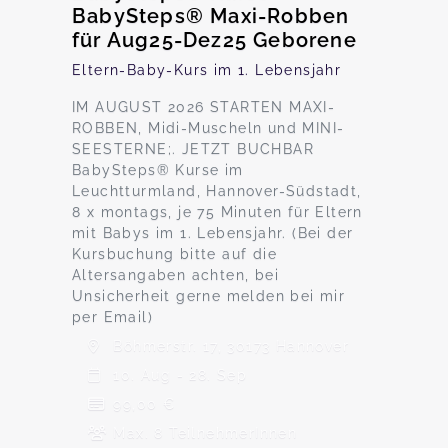
BabySteps® Maxi-Robben
für Aug25-Dez25 Geborene
Eltern-Baby-Kurs im 1. Lebensjahr
IM AUGUST 2026 STARTEN MAXI-
ROBBEN, Midi-Muscheln und MINI-
SEESTERNE;. JETZT BUCHBAR
BabySteps® Kurse im
Leuchtturmland, Hannover-Südstadt,
8 x montags, je 75 Minuten für Eltern
mit Babys im 1. Lebensjahr. (Bei der
Kursbuchung bitte auf die
Altersangaben achten, bei
Unsicherheit gerne melden bei mir
per Email)
Böhmerstr. 17, 30173 Hannover
10. Aug - 28. Sep
99,00 €
Max. 8 TeilnehmerInnen