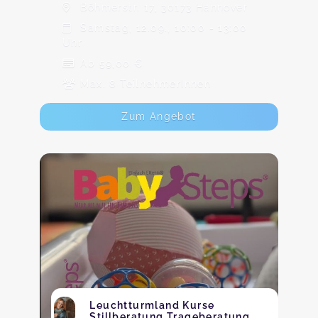
Böhmerstr. 17, 30173 Hannover
Samstag, 12.09., 10:00 - 13:00
Uhr
Ab 59,00 €
Max. 8 TeilnehmerInnen
Zum Angebot
Leuchtturmland Kurse
Stillberatung Trageberatung