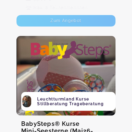
Max. 8 TeilnehmerInnen
Zum Angebot
Leuchtturmland Kurse
Stillberatung Trageberatung
BabySteps® Kurse
Mini-Seesterne (Mai26-