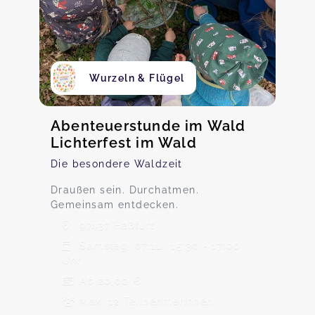
Wurzeln & Flügel
Abenteuerstunde im Wald
Lichterfest im Wald
Die besondere Waldzeit
Draußen sein. Durchatmen.
Gemeinsam entdecken.
97437 Haßfurt
Samstag, 07.11., 15:30 - 17:00
Uhr
Ab 20,00 €
Max. 12 TeilnehmerInnen