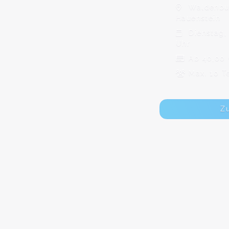
Waldenbur
Hauenstein
Dienstag, 
Uhr
Ab 40,00
Max. 10 T
Z