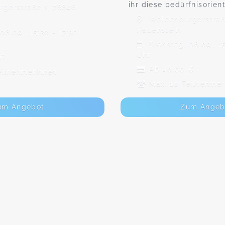
ihr diese bedürfnisorien
gerstraße 1, 76846
Waldenburgerstraß
Hauenstein
08.09., 15:30 - 17:30
Dienstag, 08.09., 15
Uhr
 €
Ab 40,00 €
eilnehmerInnen
Max. 10 Teilnehmer
um Angebot
Zum Angeb