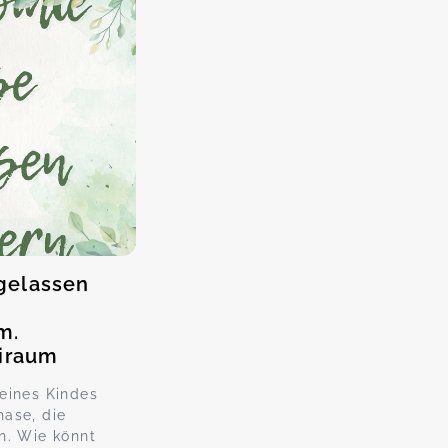
gelassen
m.
eiraum
eines Kindes
ase, die
n. Wie könnt