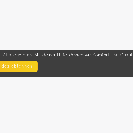
tät anzubieten. Mit deiner Hilfe können wir Komfort und Quali
okies ablehnen
SEITEN
WEITERFÜHRENDE LINKS