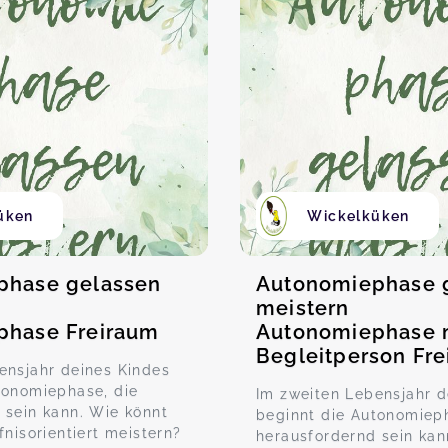
üken
Wickelküken
phase gelassen
Autonomiephase 
meistern
phase Freiraum
Autonomiephase 
Begleitperson Fr
ensjahr deines Kindes
tonomiephase, die
Im zweiten Lebensjahr d
 sein kann. Wie könnt
beginnt die Autonomieph
fnisorientiert meistern?
herausfordernd sein kan