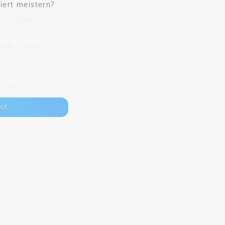
tiert meistern?
e 1, 76846
:30 - 17:30
Innen
ot