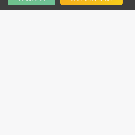
KONTAKT
E-Mail
Presse
Facebook
Instagram
MEHR ERFAHREN?
Für AnbieterInnen
Partner-Programm
Kooperationen