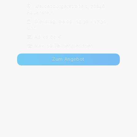
Waldenburgerstraße 1, 76846
Hauenstein
Dienstag, 08.09., 15:30 - 17:30
Uhr
Ab 40,00 €
Max. 10 TeilnehmerInnen
Zum Angebot