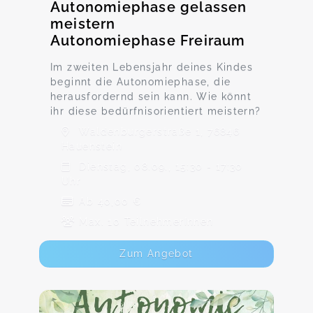
Autonomiephase gelassen
meistern
Autonomiephase Freiraum
Im zweiten Lebensjahr deines Kindes
beginnt die Autonomiephase, die
herausfordernd sein kann. Wie könnt
ihr diese bedürfnisorientiert meistern?
Waldenburgerstraße 1, 76846
Hauenstein
Dienstag, 08.09., 15:30 - 17:30
Uhr
Ab 40,00 €
Max. 10 TeilnehmerInnen
Zum Angebot