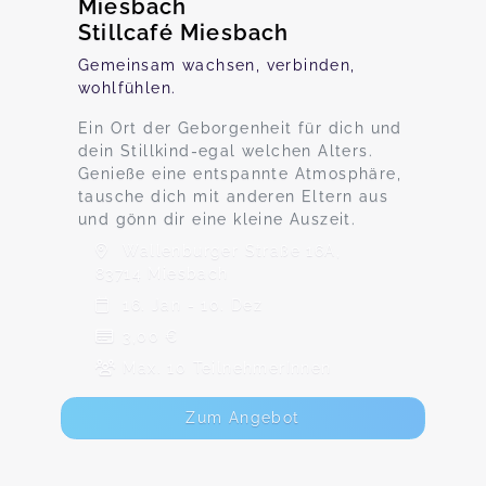
Miesbach
Stillcafé Miesbach
Gemeinsam wachsen, verbinden,
wohlfühlen.
Ein Ort der Geborgenheit für dich und
dein Stillkind-egal welchen Alters.
Genieße eine entspannte Atmosphäre,
tausche dich mit anderen Eltern aus
und gönn dir eine kleine Auszeit.
Wallenburger Straße 16A,
83714 Miesbach
16. Jan - 10. Dez
3,00 €
Max. 10 TeilnehmerInnen
Zum Angebot