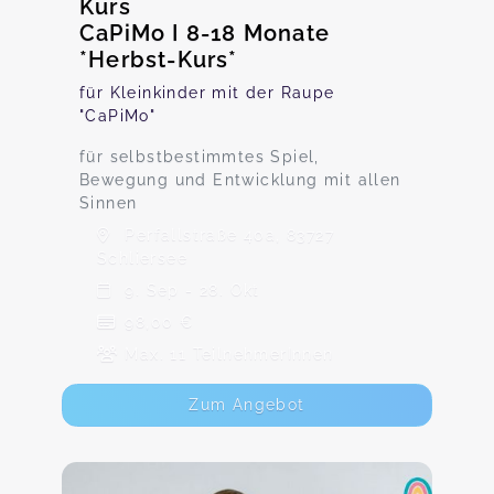
Kurs
CaPiMo I 8-18 Monate
*Herbst-Kurs*
für Kleinkinder mit der Raupe
"CaPiMo"
für selbstbestimmtes Spiel,
Bewegung und Entwicklung mit allen
Sinnen
Perfallstraße 40a, 83727
Schliersee
9. Sep - 28. Okt
98,00 €
Max. 11 TeilnehmerInnen
Zum Angebot