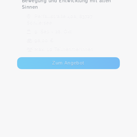
Bewegung und Entwicklung mit allen
Sinnen
Perfallstraße 40a, 83727
Schliersee
9. Sep - 28. Okt
98,00 €
Max. 10 TeilnehmerInnen
Zum Angebot